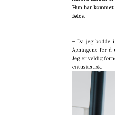
Hun har kommet ti
føles.
–
Da jeg bodde 
Åpningene for å u
Jeg er veldig for
entusiastisk.