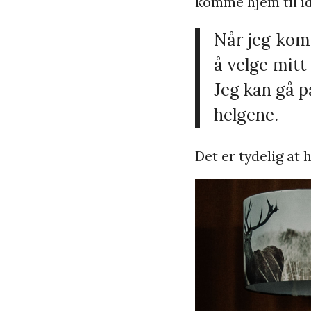
komme hjem til idy
Når jeg komm
å velge mitt
Jeg kan gå p
helgene.
Det er tydelig at