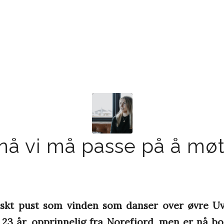
 nå vi må passe på å mø
riskt pust som vinden som danser over øvre U
23 år, opprinnelig fra Norefjord, men er nå bo