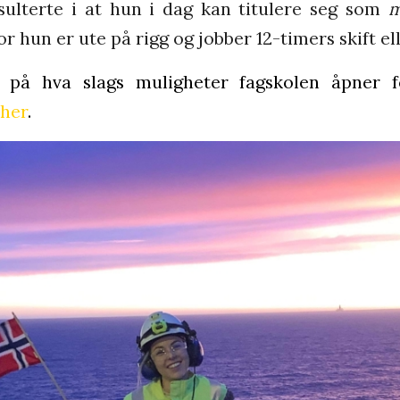
esulterte i at hun i dag kan titulere seg som
m
or hun er ute på rigg og jobber 12-timers skift el
g på hva slags muligheter fagskolen åpner
her
.