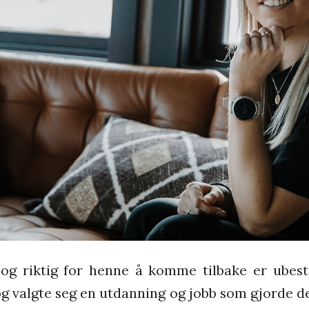
 og riktig for henne å komme tilbake er ubest
og valgte seg en utdanning og jobb som gjorde d