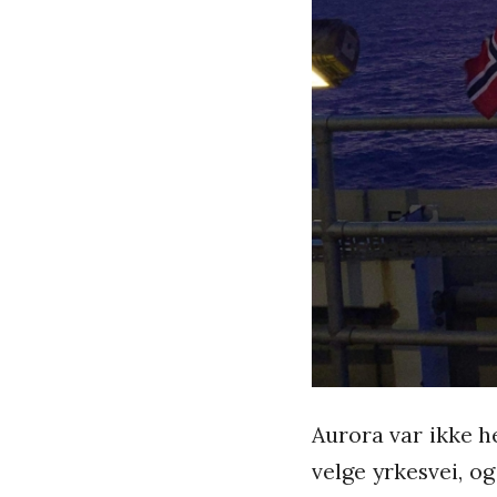
Aurora var ikke h
velge yrkesvei, o