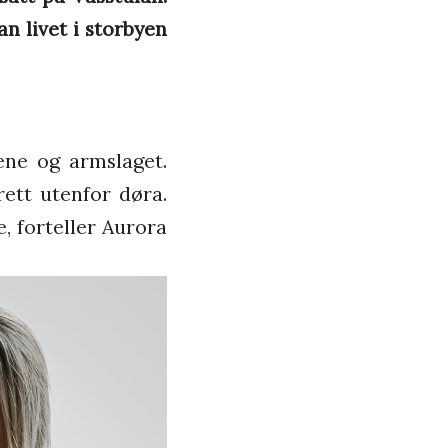
n livet i storbyen
ene og armslaget.
rett utenfor døra.
, forteller Aurora