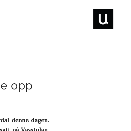
te opp
vdal denne dagen.
satt på Vasstulan.