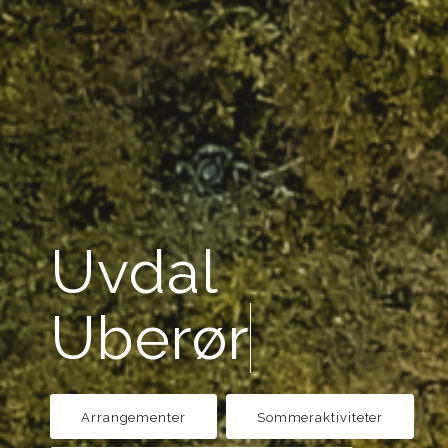
Uvdal
Arrangementer
Sommeraktiviteter