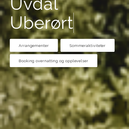
Uvdal
Unik
Arrangementer
Sommeraktiviteter
Booking overnatting og opplevelser