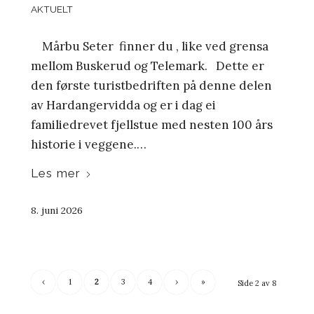
AKTUELT
Mårbu Seter finner du , like ved grensa
mellom Buskerud og Telemark. Dette er
den første turistbedriften på denne delen
av Hardangervidda og er i dag ei
familiedrevet fjellstue med nesten 100 års
historie i veggene.…
Les mer
8. juni 2026
‹
1
2
3
4
›
»
Side 2 av 8