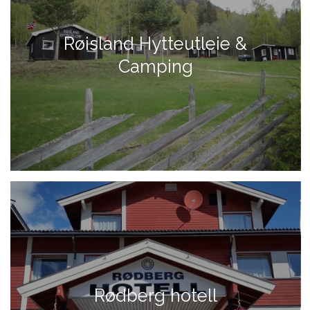
Røisland Hytteutleie &
Camping
Rødberg hotell