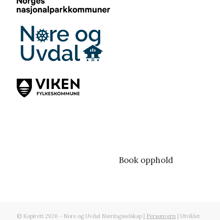
Book opphold
© Kopirett 2026 - Nore og Uvdal Næringsselskap |
Personvern
| Utviklet