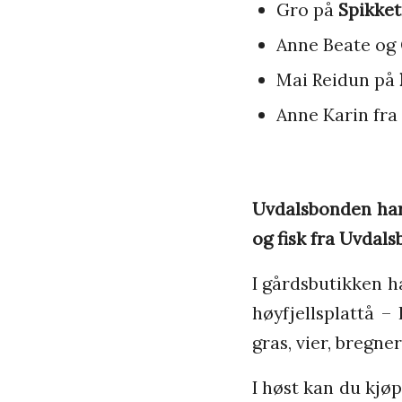
Gro på
Spikket
Anne Beate og 
Mai Reidun på
Anne Karin fra
Uvdalsbonden har
og fisk fra Uvdal
I gårdsbutikken h
høyfjellsplattå –
gras, vier, bregne
I høst kan du kjø