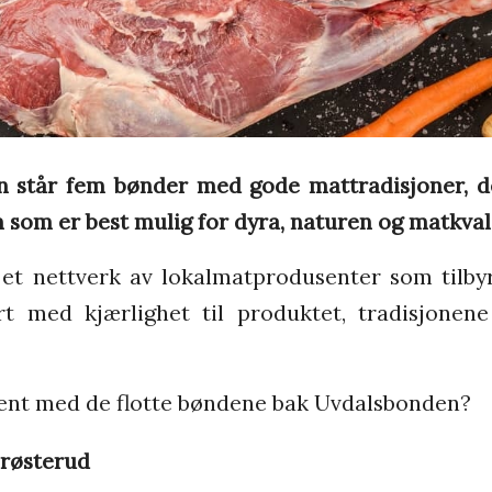
n står
fem bønder
med gode mattradisjoner, d
 som er best mulig for dyra, naturen og matkval
et nettverk av lokalmatprodusenter som tilby
ert med kjærlighet til produktet, tradisjonen
kjent med de flotte bøndene bak Uvdalsbonden?
Brøsterud