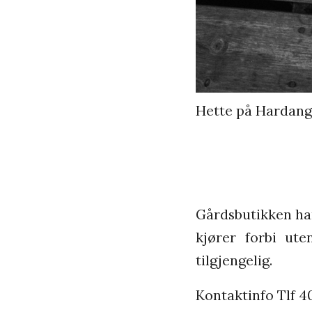
Hette på Hardange
Gårdsbutikken har
kjører forbi ute
tilgjengelig.
Kontaktinfo Tlf 4