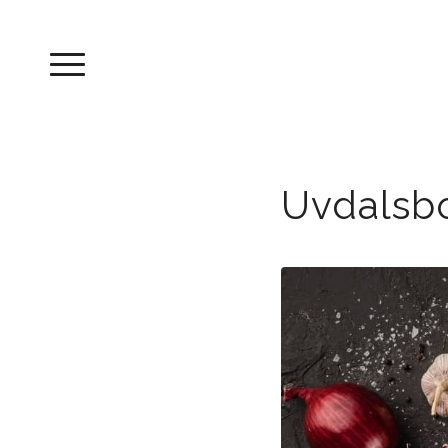
sier:
Uvdalsb