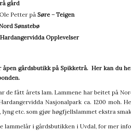
rå gård
Ole Petter på
Søre – Teigen
Nord Sønstebø
Hardangervidda Opplevelser
 åpen gårdsbutikk på Spikketrå.
Her kan du he
sbonden.
ar de fått årets lam. Lammene har beitet på No
 Hardangervidda Nasjonalpark ca. 1200 moh. Her
r, lyng etc. som gjør høgfjellslammet ekstra smakf
pe lammelår i gårdsbutikken i Uvdal, for mer info