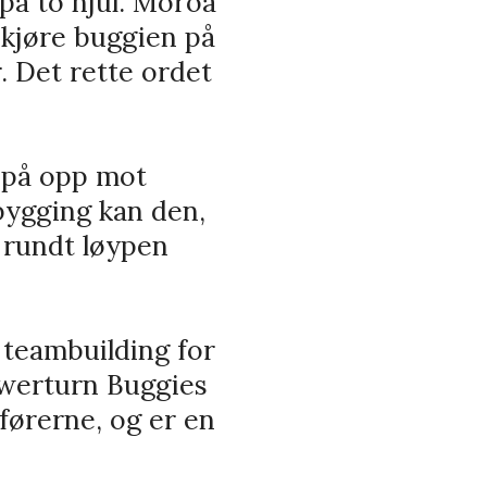
på to hjul. Moroa
 kjøre buggien på
. Det rette ordet
 på opp mot
ygging kan den,
 rundt løypen
 teambuilding for
owerturn Buggies
førerne, og er en