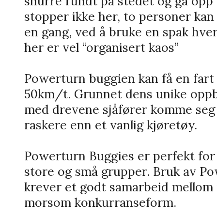
snurre rundt på stedet og gå opp 
stopper ikke her, to personer kan
en gang, ved å bruke en spak hver
her er vel “organisert kaos”
Powerturn buggien kan få en fart
50km/t. Grunnet dens unike oppb
med drevene sjåfører komme seg
raskere enn et vanlig kjøretøy.
Powerturn Buggies er perfekt for
store og små grupper. Bruk av P
krever et godt samarbeid mellom 
morsom konkurranseform.