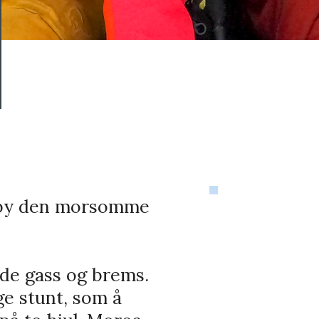
ilby den morsomme
åde gass og brems.
ge stunt, som å