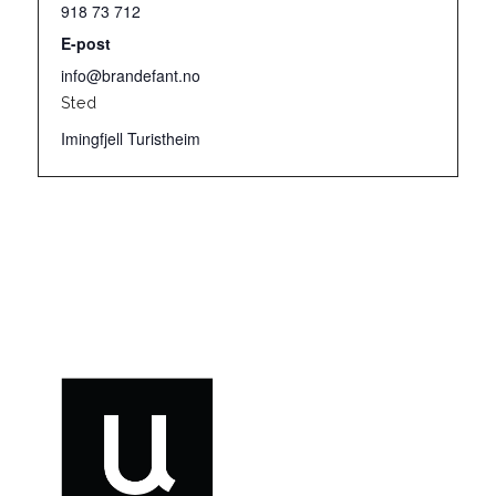
918 73 712
E-post
info@brandefant.no
Sted
Imingfjell Turistheim