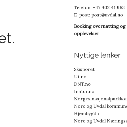
Telefon: +47 902 41 963
E-post:
post@uvdal.no
Booking overnatting og
t.
opplevelser
Nyttige lenker
Skisporet
Ut.no
DNT.no
Inatur.no
Norges nasjonalparkk
Nore og Uvdal kommun
Hjembygda
Nore og Uvdal Nærings