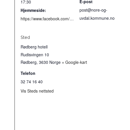
E-post
17:30
post@nore-og-
Hjemmeside:
uvdal.kommune.no
https://www.facebook.com/events/402936418878385/?acontext=%7B%22event_action_history%22%3A[]%7D
Sted
Rødberg hotell
Rudisvingen 10
Rødberg
,
3630
Norge
+ Google-kart
Telefon
32 74 16 40
Vis Steds nettsted