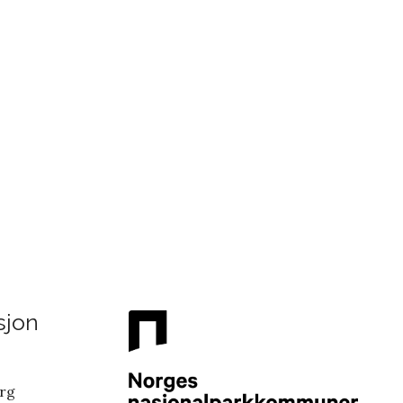
sjon
erg