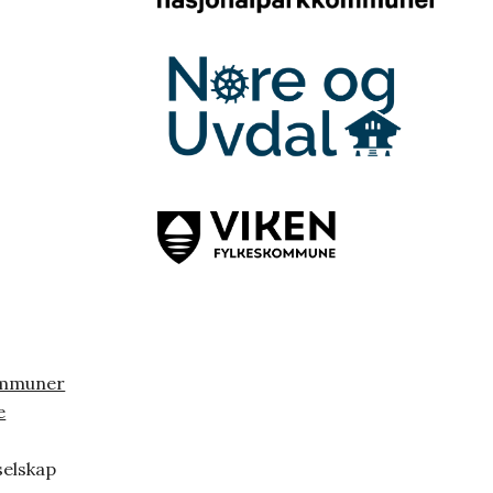
ommuner
e
selskap