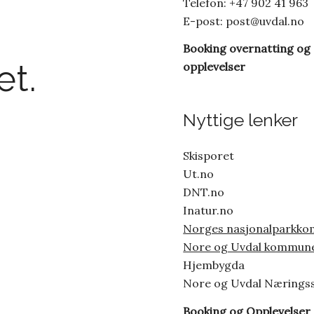
Telefon: +47 902 41 963
E-post:
post@uvdal.no
Booking overnatting og
t.
opplevelser
Nyttige lenker
Skisporet
Ut.no
DNT.no
Inatur.no
Norges nasjonalparkk
Nore og Uvdal kommun
Hjembygda
Nore og Uvdal Nærings
Booking og Opplevelser