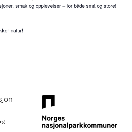
adisjoner, smak og opplevelser – for både små og store!
akker natur!
sjon
erg