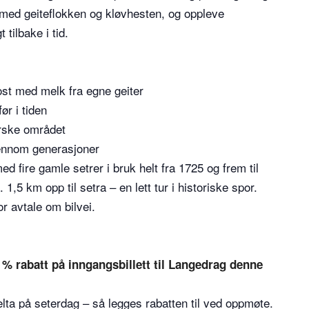
med geiteflokken og kløvhesten, og oppleve
tilbake i tid.
st med melk fra egne geiter
ør i tiden
orske området
 gjennom generasjoner
 fire gamle setrer i bruk helt fra 1725 og frem til
1,5 km opp til setra – en lett tur i historiske spor.
r avtale om bilvei.
0 % rabatt på inngangsbillett til Langedrag denne
delta på seterdag – så legges rabatten til ved oppmøte.