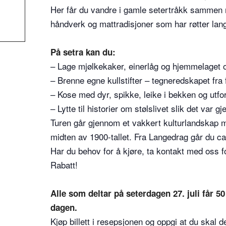
Her får du vandre i gamle setertråkk sammen 
håndverk og mattradisjoner som har røtter langt 
På setra kan du:
– Lage mjølkekaker, einerlåg og hjemmelaget o
– Brenne egne kullstifter – tegneredskapet fra f
– Kose med dyr, spikke, leike i bekken og utf
– Lytte til historier om stølslivet slik det var
Turen går gjennom et vakkert kulturlandskap med
midten av 1900-tallet. Fra Langedrag går du ca. 
Har du behov for å kjøre, ta kontakt med oss fo
Rabatt!
Alle som deltar på seterdagen 27. juli får 5
dagen.
Kjøp billett i resepsjonen og oppgi at du skal 