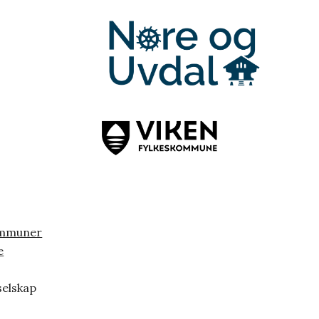
ommuner
e
selskap