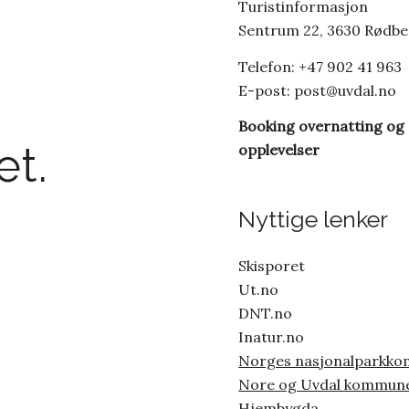
Turistinformasjon
Sentrum 22, 3630 Rødb
Telefon: +47 902 41 963
E-post:
post@uvdal.no
Booking overnatting og
t.
opplevelser
Nyttige lenker
Skisporet
Ut.no
DNT.no
Inatur.no
Norges nasjonalparkk
Nore og Uvdal kommun
Hjembygda