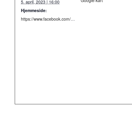
Google-kart
5. april, 2023 | 16:00
Hjemmeside:
https://www.facebook.com/events/525301579629338/525304756295687/?ref=newsfeed