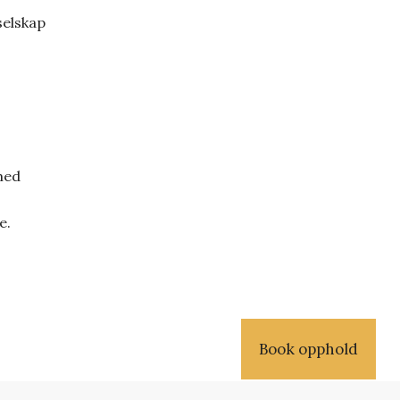
selskap
med
e.
Book opphold