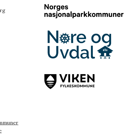
erg
ommuner
e