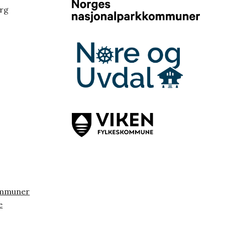
erg
ommuner
e