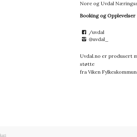
Nore og Uvdal Nærings
Booking og Opplevelser
/uvdal
@uvdal_
Uvdal.no er produsert 
støtte
fra Viken Fylkeskommun
kari