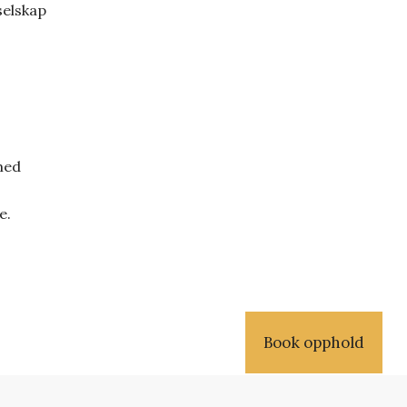
selskap
med
e.
Book opphold