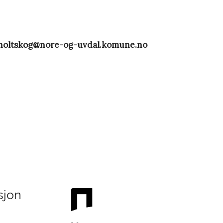
holtskog@nore-og-uvdal.komune.no
sjon