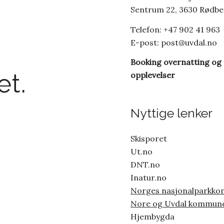
Sentrum 22, 3630 Rødb
Telefon: +47 902 41 963
E-post:
post@uvdal.no
Booking overnatting og
t.
opplevelser
Nyttige lenker
Skisporet
Ut.no
DNT.no
Inatur.no
Norges nasjonalparkk
Nore og Uvdal kommun
Hjembygda