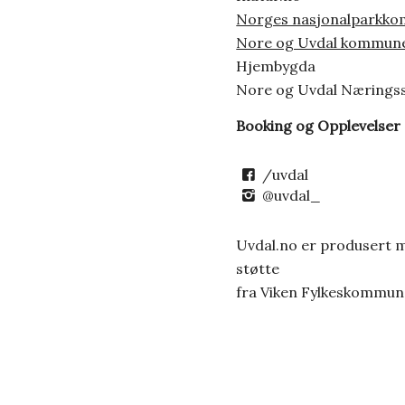
Norges nasjonalparkk
Nore og Uvdal kommun
Hjembygda
Nore og Uvdal Nærings
Booking og Opplevelser
/uvdal
@uvdal_
Uvdal.no er produsert 
støtte
fra Viken Fylkeskommun