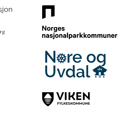
sjon
erg