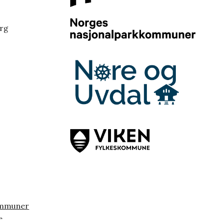
erg
ommuner
e