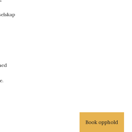
selskap
med
e.
Book opphold