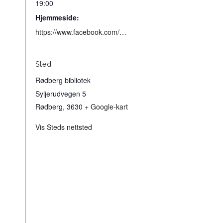
19:00
Hjemmeside:
https://www.facebook.com/events/1862406811819601/?acontext=%7B%22event_action_history%22%3A[%7B%22surface%22%3A%22search%22%7D%2C%7B%22mechanism%22%3A%22attachment%22%2C%22surface%22%3A%22newsfeed%22%7D]%2C%22ref_notif_type%22%3Anull%7D
Sted
Rødberg bibliotek
Syljerudvegen 5
Rødberg
,
3630
+ Google-kart
Vis Steds nettsted