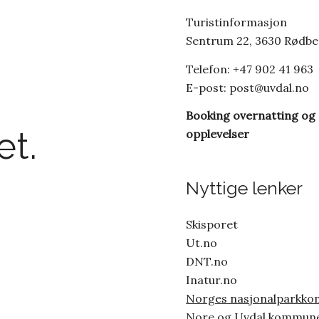
Turistinformasjon
Sentrum 22, 3630 Rødb
Telefon: +47 902 41 963
E-post:
post@uvdal.no
Booking overnatting og
t.
opplevelser
Nyttige lenker
Skisporet
Ut.no
DNT.no
Inatur.no
Norges nasjonalparkk
Nore og Uvdal kommun