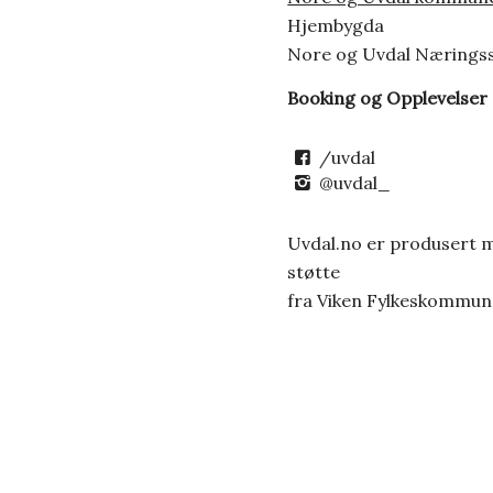
Hjembygda
Nore og Uvdal Nærings
Booking og Opplevelser
/uvdal
@uvdal_
Uvdal.no er produsert 
støtte
fra Viken Fylkeskommun