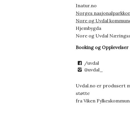
Inatur.no
Norges nasjonalparkk
Nore og Uvdal kommun
Hjembygda
Nore og Uvdal Nærings
Booking og Opplevelser
/uvdal
@uvdal_
Uvdal.no er produsert 
støtte
fra Viken Fylkeskommun