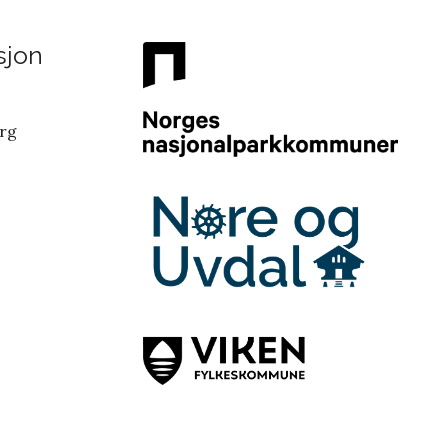
sjon
erg