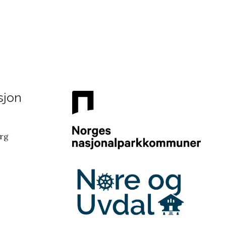
sjon
erg