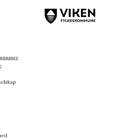
ommuner
e
selskap
med