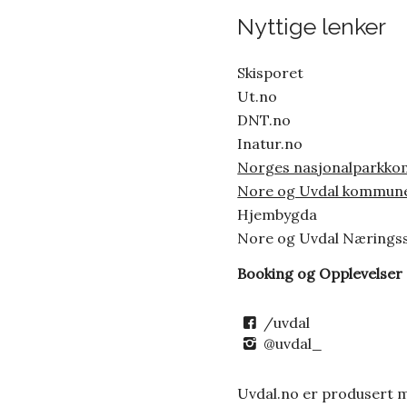
Nyttige lenker
Skisporet
Ut.no
DNT.no
Inatur.no
Norges nasjonalparkk
Nore og Uvdal kommun
Hjembygda
Nore og Uvdal Nærings
Booking og Opplevelser
/uvdal
@uvdal_
Uvdal.no er produsert 