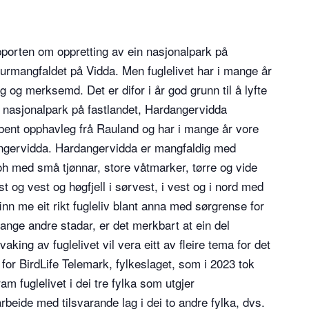
pporten om oppretting av ein nasjonalpark på
mangfaldet på Vidda. Men fuglelivet har i mange år
g og merksemd. Det er difor i år god grunn til å lyfte
e nasjonalpark på fastlandet, Hardangervidda
ribent opphavleg frå Rauland og har i mange år vore
angervidda. Hardangervidda er mangfaldig med
h med små tjønnar, store våtmarker, tørre og vide
t og vest og høgfjell i sørvest, i vest og i nord med
inn me eit rikt fugleliv blant anna med sørgrense for
nge andre stadar, er det merkbart at ein del
aking av fuglelivet vil vera eitt av fleire tema for det
for BirdLife Telemark, fylkeslaget, som i 2023 tok
fram fuglelivet i dei tre fylka som utgjer
rbeide med tilsvarande lag i dei to andre fylka, dvs.