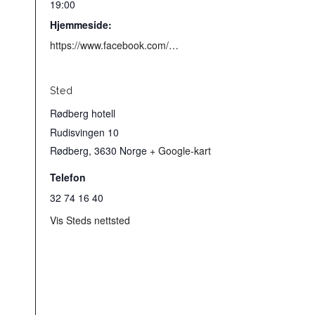
19:00
Hjemmeside:
https://www.facebook.com/events/1184322839416719/?ref=newsfeed
Sted
Rødberg hotell
Rudisvingen 10
Rødberg
,
3630
Norge
+ Google-kart
Telefon
32 74 16 40
Vis Steds nettsted