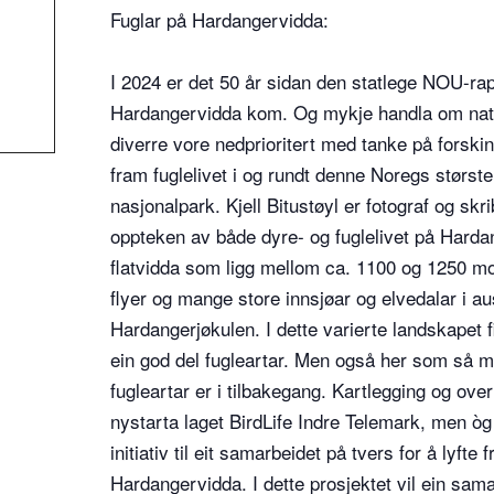
Fuglar på Hardangervidda:
I 2024 er det 50 år sidan den statlege NOU-ra
Hardangervidda kom. Og mykje handla om natur
diverre vore nedprioritert med tanke på forskin
fram fuglelivet i og rundt denne Noregs størst
nasjonalpark. Kjell Bitustøyl er fotograf og sk
oppteken av både dyre- og fuglelivet på Hard
flatvidda som ligg mellom ca. 1100 og 1250 mo
flyer og mange store innsjøar og elvedalar i aus
Hardangerjøkulen. I dette varierte landskapet f
ein god del fugleartar. Men også her som så ma
fugleartar er i tilbakegang. Kartlegging og overv
nystarta laget BirdLife Indre Telemark, men òg 
initiativ til eit samarbeidet på tvers for å lyfte 
Hardangervidda. I dette prosjektet vil ein sama