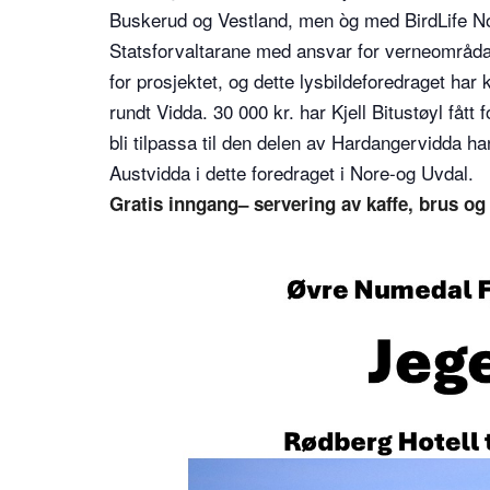
Buskerud og Vestland, men òg med BirdLife N
Statsforvaltarane med ansvar for verneområda 
for prosjektet, og dette lysbildeforedraget har
rundt Vidda. 30 000 kr. har Kjell Bitustøyl fått
bli tilpassa til den delen av Hardangervidda han
Austvidda i dette foredraget i Nore-og Uvdal.
Gratis inngang– servering av kaffe, brus og 