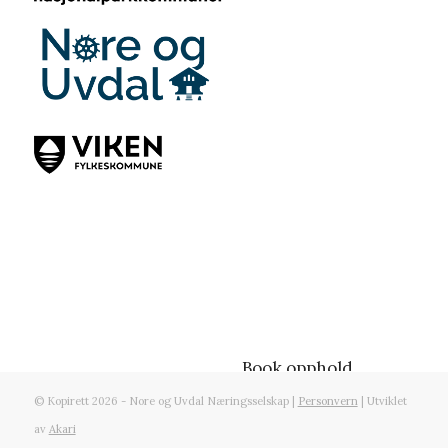
Book opphold
© Kopirett 2026 - Nore og Uvdal Næringsselskap |
Personvern
| Utviklet
av
Akari