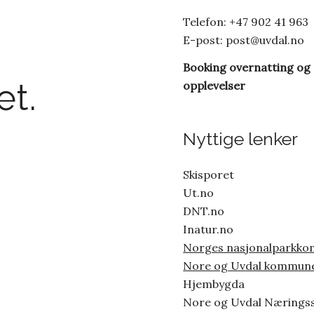
Telefon: +47 902 41 963
E-post:
post@uvdal.no
Booking overnatting og
t.
opplevelser
Nyttige lenker
Skisporet
Ut.no
DNT.no
Inatur.no
Norges nasjonalparkk
Nore og Uvdal kommun
Hjembygda
Nore og Uvdal Nærings