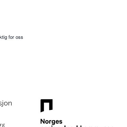
ktig for oss
sjon
erg