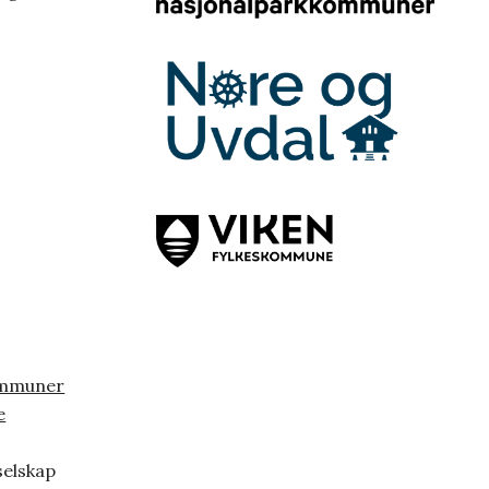
ommuner
e
selskap