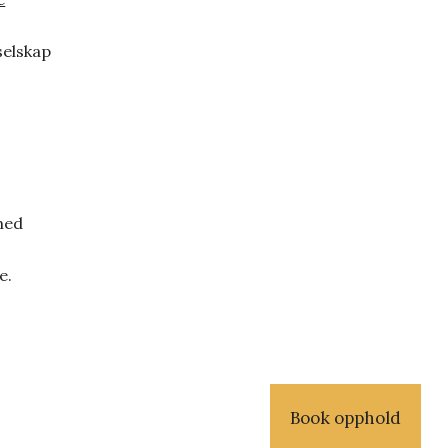
selskap
med
e.
Book opphold