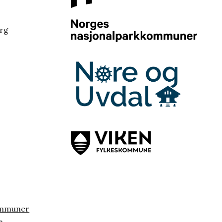
erg
ommuner
e