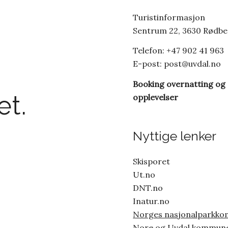
Turistinformasjon
Sentrum 22, 3630 Rødb
Telefon: +47 902 41 963
E-post:
post@uvdal.no
Booking overnatting og
t.
opplevelser
Nyttige lenker
Skisporet
Ut.no
DNT.no
Inatur.no
Norges nasjonalparkk
Nore og Uvdal kommun