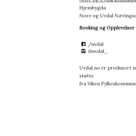
Hjembygda
Nore og Uvdal Nærings
Booking og Opplevelser
/uvdal
@uvdal_
Uvdal.no er produsert 
støtte
fra Viken Fylkeskommun