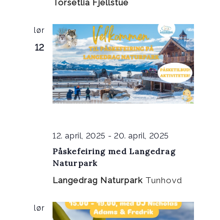
Torsetlia Fjellstue
lør
12
12. april, 2025
-
20. april, 2025
Påskefeiring med Langedrag
Naturpark
Langedrag Naturpark
Tunhovd
lør