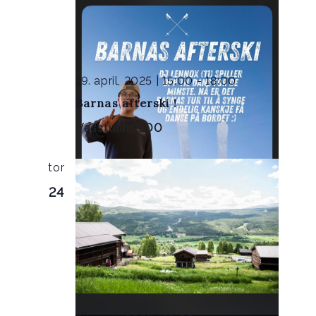
19. april, 2025 | 15:00
-
18:00
Barnas afterski !
Vasstulan1100
tor
24