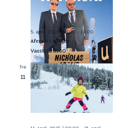
5. april, 2025 | 15:00
-
19:00
Aferski i påsken
Vasstulan1100
fre
11