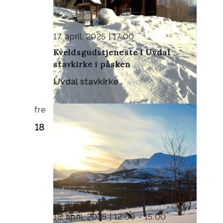
17. april, 2025 | 17:00
Kveldsgudstjeneste i Uvdal
stavkirke i påsken
Uvdal stavkirke
fre
18
18. april, 2025 | 12:00
-
15:00