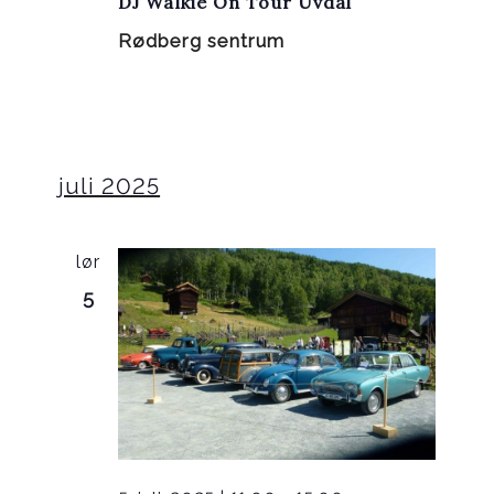
DJ Walkie On Tour Uvdal
Rødberg sentrum
juli 2025
lør
5