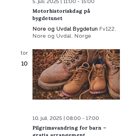
5. juli, 2025 | 11:00
-
15:00
Motorhistoriskdag på
bygdetunet
Nore og Uvdal Bygdetun
Fv122,
Nore og Uvdal, Norge
tor
10
10. juli, 2025 | 08:00
-
17:00
Pilgrimsvandring for barn –
gratis arrangement