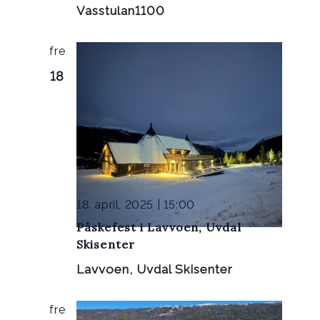
Vasstulan1100
fre
18
18. april, 2025 | 15:00
Påskefest i Lavvoen, Uvdal
Skisenter
Lavvoen, Uvdal Skisenter
fre