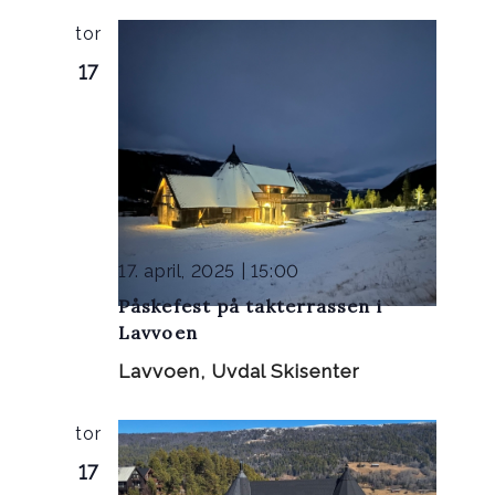
tor
17
17. april, 2025 | 15:00
Påskefest på takterrassen i
Lavvoen
Lavvoen, Uvdal Skisenter
tor
17