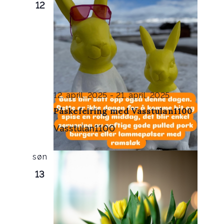
12
12. april, 2025
-
21. april, 2025
Påskefeiring med Vasstulan1100
Vasstulan1100
søn
13