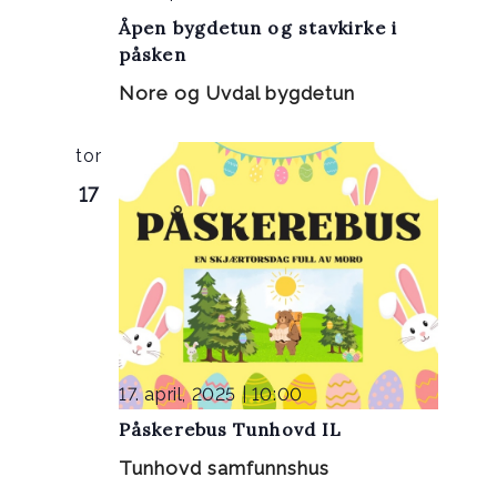
Åpen bygdetun og stavkirke i
påsken
Nore og Uvdal bygdetun
tor
17
17. april, 2025 | 10:00
Påskerebus Tunhovd IL
Tunhovd samfunnshus