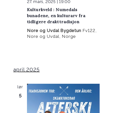
27. mars, 2025 | 19:00
Kulturkveld : Numedals
bunadene, en kulturarv fra
tidligere drakttradisjon
Nore og Uvdal Bygdetun
Fv122,
Nore og Uvdal, Norge
april 2025
lør
5