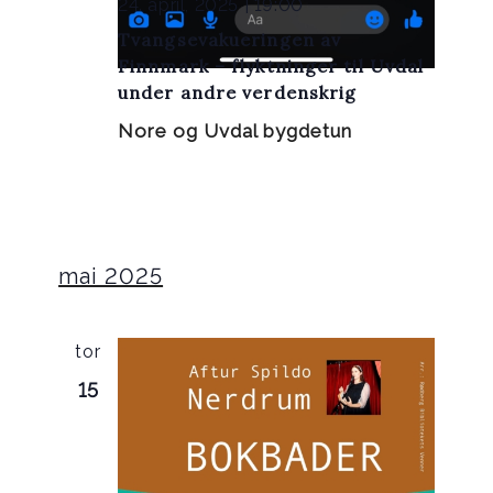
24. april, 2025 | 19:00
Tvangsevakueringen av
Finnmark – flyktninger til Uvdal
under andre verdenskrig
Nore og Uvdal bygdetun
mai 2025
tor
15