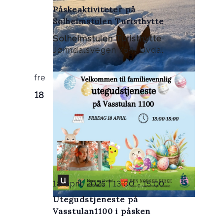
Påskeaktiviteter på
Solheimstulen Turisthytte
Solheimstulen Turisthytte
Jønndalsvegen 754, Uvdal
fre
18
18. april, 2025 | 13:00
-
15:00
Utegudstjeneste på
Vasstulan1100 i påsken