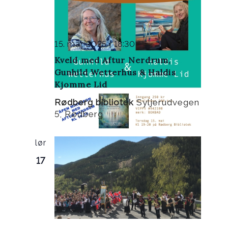
15. mai, 2025 | 18:30
Kveld med Aftur Nerdrum,
Gunhild Wetterhus & Haldis
Kjomme Lid
Rødberg bibliotek
Syljerudvegen
5, Rødberg
lør
17