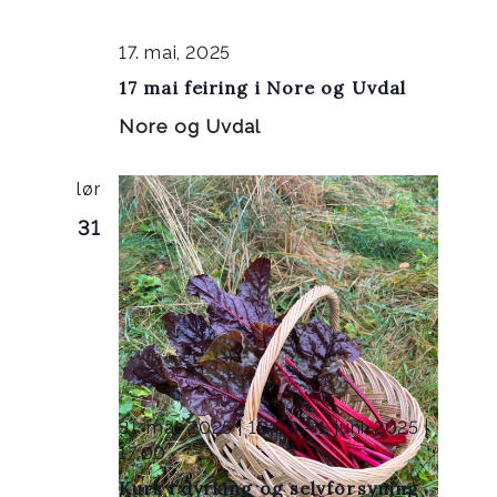
17. mai, 2025
17 mai feiring i Nore og Uvdal
Nore og Uvdal
lør
31
31. mai, 2025 | 10:00
-
1. juni, 2025 |
17:00
Kurs i dyrking og selvforsyning